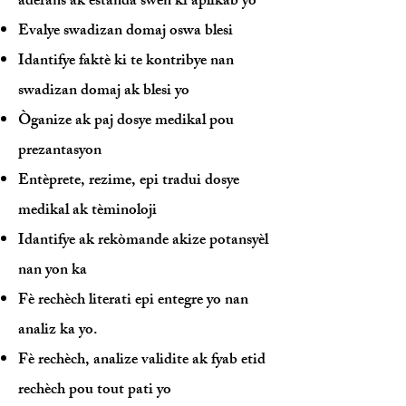
aderans ak estanda swen ki aplikab yo​
Evalye swadizan domaj oswa blesi
Idantifye faktè ki te kontribye nan
swadizan domaj ak blesi yo​
Òganize ak paj dosye medikal pou
prezantasyon​
Entèprete, rezime, epi tradui dosye
medikal ak tèminoloji​
Idantifye ak rekòmande akize potansyèl
nan yon ka​
Fè rechèch literati epi entegre yo nan
analiz ka yo.​​
Fè rechèch, analize validite ak fyab etid
rechèch pou tout pati yo