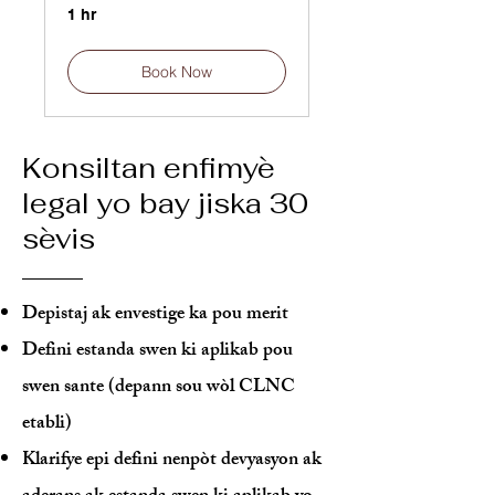
1 hr
Book Now
Konsiltan enfimyè
legal yo bay jiska 30
sèvis
Depistaj ak envestige ka pou merit
Defini estanda swen ki aplikab pou
swen sante (depann sou wòl CLNC
etabli)
Klarifye epi defini nenpòt devyasyon ak