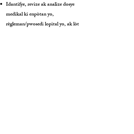
Idantifye, revize ak analize dosye
medikal ki enpòtan yo,
règleman/pwosedi lopital yo, ak lòt
dokiman esansyèl nan ka a
Agrandisman bibliyotèk medikal
avoka-kliyan an
Fè entèvyou pou ekspè kle kliyan an ak
temwen
Konsilte ak founisè swen sante ak
pèsonèl yo
Idantifye kalite ekspè temwayaj ki
nesesè yo depann sou eleman nan ka a
Jwenn temwen ekspè
Kominike ak ekspè nan temwayaj