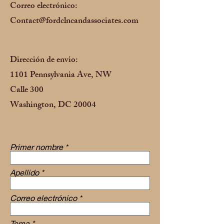
Correo electrónico:
Contact@fordclncandassociates.com
Dirección de envio:
1101 Pennsylvania Ave, NW
Calle 300
Washington, DC 20004
Primer nombre
Apellido
Correo electrónico
Tema